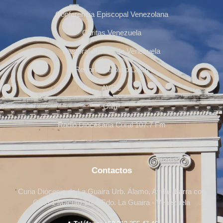
Conferencia Episcopal Venezolana
Cáritas Venezuela
Pastoral Juvenil de Venezuela
Reporte Católico Laico
AVEC
OMP
Radio Diocesana Coral 107.7 Fm
Contactos
Curia Diócesis de La Guaira Urb. Álamo, Avda. Ibarra con
Calle 1 Macuto 1164 Edo. La Guaira - Venezuela