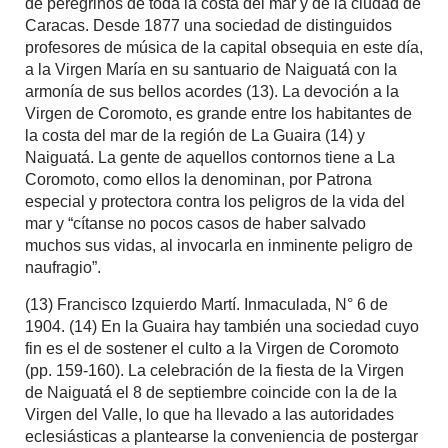
de peregrinos de toda la costa del mar y de la ciudad de
Caracas. Desde 1877 una sociedad de distinguidos
profesores de música de la capital obsequia en este día,
a la Virgen María en su santuario de Naiguatá con la
armonía de sus bellos acordes (13). La devoción a la
Virgen de Coromoto, es grande entre los habitantes de
la costa del mar de la región de La Guaira (14) y
Naiguatá. La gente de aquellos contornos tiene a La
Coromoto, como ellos la denominan, por Patrona
especial y protectora contra los peligros de la vida del
mar y “cítanse no pocos casos de haber salvado
muchos sus vidas, al invocarla en inminente peligro de
naufragio”.
(13) Francisco Izquierdo Martí. Inmaculada, N° 6 de
1904. (14) En la Guaira hay también una sociedad cuyo
fin es el de sostener el culto a la Virgen de Coromoto
(pp. 159-160). La celebración de la fiesta de la Virgen
de Naiguatá el 8 de septiembre coincide con la de la
Virgen del Valle, lo que ha llevado a las autoridades
eclesiásticas a plantearse la conveniencia de postergar