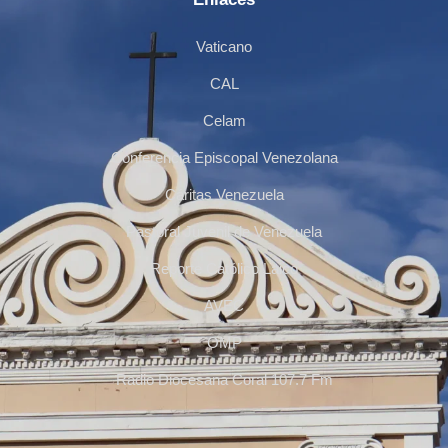
Vaticano
CAL
Celam
Conferencia Episcopal Venezolana
Cáritas Venezuela
Pastoral Juvenil de Venezuela
Reporte Católico Laico
AVEC
OMP
Radio Diocesana Coral 107.7 Fm