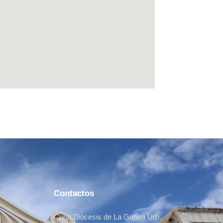
Contactos
Curia Diócesis de La Guaira Urb.