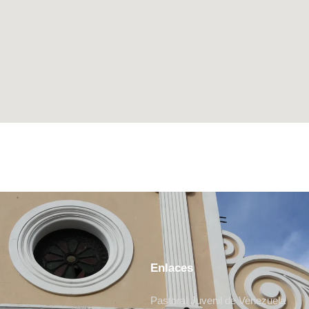
Enlaces
Pastoral Juvenil de Venezuela