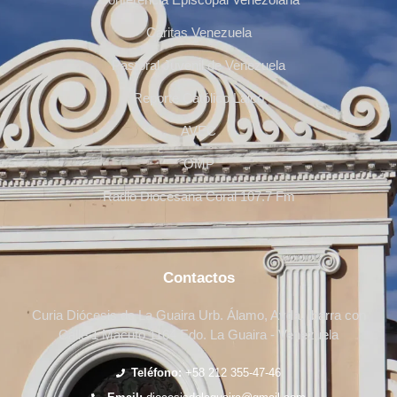
Cáritas Venezuela
Pastoral Juvenil de Venezuela
Reporte Católico Laico
AVEC
OMP
Radio Diocesana Coral 107.7 Fm
Contactos
Curia Diócesis de La Guaira Urb. Álamo, Avda. Ibarra con
Calle 1 Macuto 1164 Edo. La Guaira - Venezuela
Teléfono:
+58 212 355-47-46