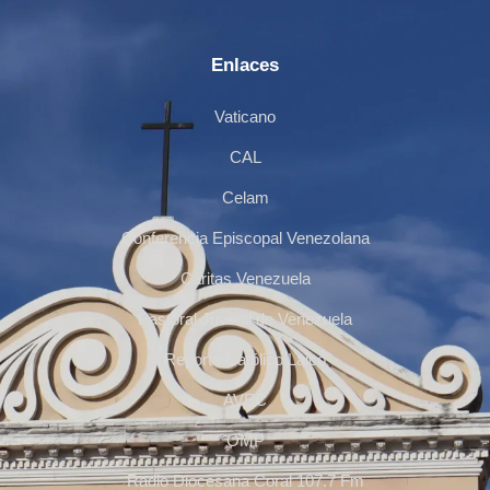
Enlaces
Vaticano
CAL
Celam
Conferencia Episcopal Venezolana
Cáritas Venezuela
Pastoral Juvenil de Venezuela
Reporte Católico Laico
AVEC
OMP
Radio Diocesana Coral 107.7 Fm