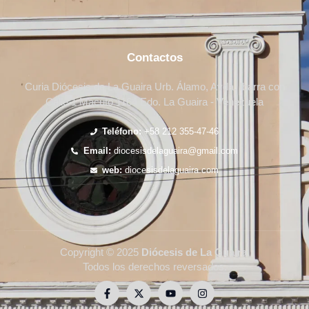
Contactos
Curia Diócesis de La Guaira Urb. Álamo, Avda. Ibarra con
Calle 1 Macuto 1164 Edo. La Guaira - Venezuela
Teléfono:
+58 212 355-47-46
Email:
diocesisdelaguaira@gmail.com
web:
diocesisdelaguaira.com
Copyright © 2025
Diócesis de La Guaira
.
Todos los derechos reversados.