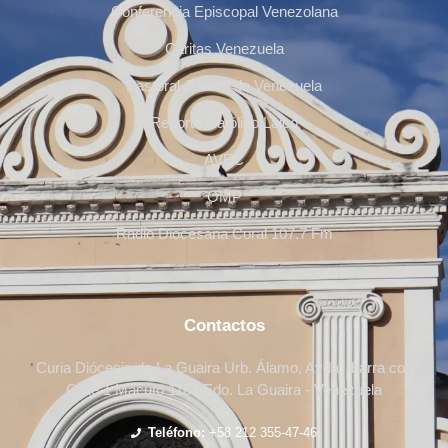
Conferencia Episcopal Venezolana
Cáritas Venezuela
Pastoral Juvenil de Venezuela
Reporte Católico Laico
AVEC
OMP
Radio Diocesana Coral 107.7 Fm
Contactos
Curia Diócesis de La Guaira Urb. Álamo, Avda. Ibarra con
Calle 1 Macuto 1164 Edo. La Guaira - Venezuela
Teléfono:
+58 212 355-47-46