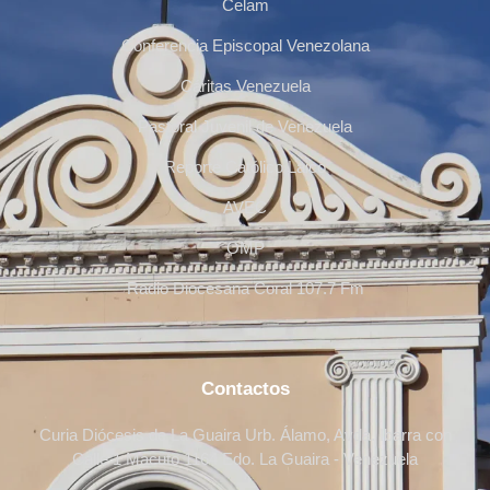
Celam
Conferencia Episcopal Venezolana
Cáritas Venezuela
Pastoral Juvenil de Venezuela
Reporte Católico Laico
AVEC
OMP
Radio Diocesana Coral 107.7 Fm
Contactos
Curia Diócesis de La Guaira Urb. Álamo, Avda. Ibarra con
Calle 1 Macuto 1164 Edo. La Guaira - Venezuela