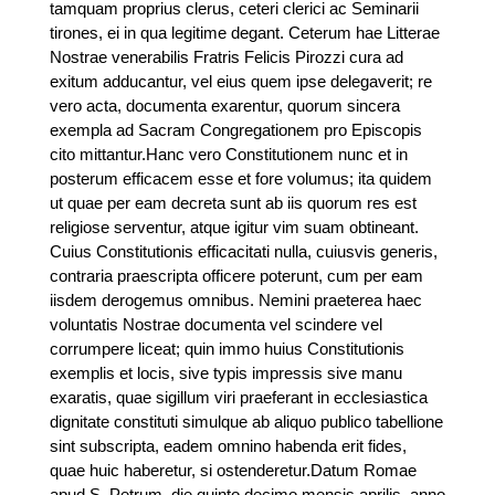
tamquam proprius clerus, ceteri clerici ac Seminarii
tirones, ei in qua legitime degant. Ceterum hae Litterae
Nostrae venerabilis Fratris Felicis Pirozzi cura ad
exitum adducantur, vel eius quem ipse delegaverit; re
vero acta, documenta exarentur, quorum sincera
exempla ad Sacram Congregationem pro Episcopis
cito mittantur.Hanc vero Constitutionem nunc et in
posterum efficacem esse et fore volumus; ita quidem
ut quae per eam decreta sunt ab iis quorum res est
religiose serventur, atque igitur vim suam obtineant.
Cuius Constitutionis efficacitati nulla, cuiusvis generis,
contraria praescripta officere poterunt, cum per eam
iisdem derogemus omnibus. Nemini praeterea haec
voluntatis Nostrae documenta vel scindere vel
corrumpere liceat; quin immo huius Constitutionis
exemplis et locis, sive typis impressis sive manu
exaratis, quae sigillum viri praeferant in ecclesiastica
dignitate constituti simulque ab aliquo publico tabellione
sint subscripta, eadem omnino habenda erit fides,
quae huic haberetur, si ostenderetur.Datum Romae
apud S. Petrum, die quinto decimo mensis aprilis, anno