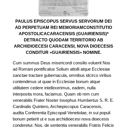
PAULUS EPISCOPUS SERVUS SERVORUM DEI
AD PERPETUAM REI MEMORIAMCONSTITUTIO
APOSTOLICACARACENSIS (GUAIRIENSIS)*
DETRACTO QUODAM TERRITORIO AB
ARCHIDIOECESI CARACENSI, NOVA DIOECESIS
CONDITUR «GUAIRIENSIS» NOMINE.
Cum summus Deus misericordi consilio voluerit Nos
ad Romani pontificatus Solium attolli atque Ecclesiae
sanctae tractare gubernacula, omnibus idcirco viribus
contendimus ut quae in Ecclesiae bonum atque
utilitatem cedere intellexerimus, eadem, nulla
interposita mora, faciamus. Quam ob rem cum
venerabilis Frater Noster Iosephus Humbertus S. R. E.
Cardinalis Quintero, Archiepiscopus Caracensis,
audita Conferentia Episcopali Venetiolae, in sui populi
bonum petierit ut e sua archidioecesi nova dioecesis
conderetur, Nos, de sententia venerabilis Fratris Felicis