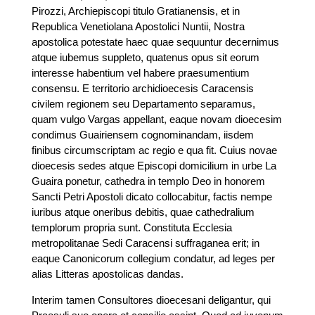
Pirozzi, Archiepiscopi titulo Gratianensis, et in
Republica Venetiolana Apostolici Nuntii, Nostra
apostolica potestate haec quae sequuntur decernimus
atque iubemus suppleto, quatenus opus sit eorum
interesse habentium vel habere praesumentium
consensu. E territorio archidioecesis Caracensis
civilem regionem seu Departamento separamus,
quam vulgo Vargas appellant, eaque novam dioecesim
condimus Guairiensem cognominandam, iisdem
finibus circumscriptam ac regio e qua fit. Cuius novae
dioecesis sedes atque Episcopi domicilium in urbe La
Guaira ponetur, cathedra in templo Deo in honorem
Sancti Petri Apostoli dicato collocabitur, factis nempe
iuribus atque oneribus debitis, quae cathedralium
templorum propria sunt. Constituta Ecclesia
metropolitanae Sedi Caracensi suffraganea erit; in
eaque Canonicorum collegium condatur, ad leges per
alias Litteras apostolicas dandas.
Interim tamen Consultores dioecesani deligantur, qui