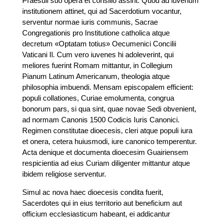
Praesuli suo opera et consilio assint. Quod ad iuvenum
institutionem attinet, qui ad Sacerdotium vocantur,
serventur normae iuris communis, Sacrae
Congregationis pro Institutione catholica atque
decretum «Optatam totius» Oecumenici Concilii
Vaticani Il. Cum vero iuvenes hi adoleverint, qui
meliores fuerint Romam mittantur, in Collegium
Pianum Latinum Americanum, theologia atque
philosophia imbuendi. Mensam episcopalem efficient:
populi collationes, Curiae emolumenta, congrua
bonorum pars, si qua sint, quae novae Sedi obvenient,
ad normam Canonis 1500 Codicis Iuris Canonici.
Regimen constitutae dioecesis, cleri atque populi iura
et onera, cetera huiusmodi, iure canonico temperentur.
Acta denique et documenta dioecesim Guairiensem
respicientia ad eius Curiam diligenter mittantur atque
ibidem religiose serventur.
Simul ac nova haec dioecesis condita fuerit,
Sacerdotes qui in eius territorio aut beneficium aut
officium ecclesiasticum habeant, ei addicantur