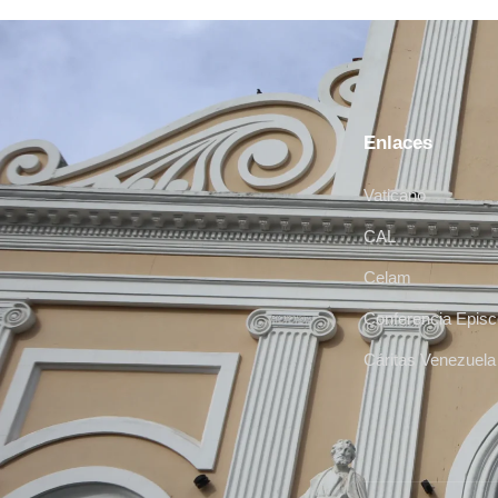
Enlaces
Vaticano
CAL
Celam
Conferencia Episc
Cáritas Venezuela