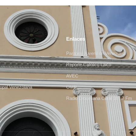
Enlaces
Pastoral Juvenil de Venezuela
Reporte Católico Laico
AVEC
opal Venezolana
OMP
Radio Diocesana Coral 107.7 Fm