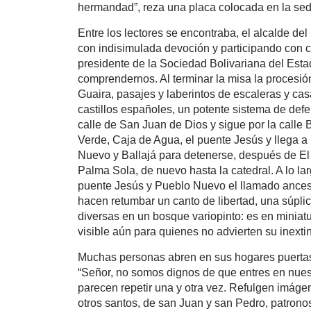
hermandad”, reza una placa colocada en la sede
Entre los lectores se encontraba, el alcalde de
con indisimulada devoción y participando con 
presidente de la Sociedad Bolivariana del Estad
comprendernos. Al terminar la misa la procesión 
Guaira, pasajes y laberintos de escaleras y cas
castillos españoles, un potente sistema de defe
calle de San Juan de Dios y sigue por la calle 
Verde, Caja de Agua, el puente Jesús y llega a
Nuevo y Ballajá para detenerse, después de El 
Palma Sola, de nuevo hasta la catedral. A lo lar
puente Jesús y Pueblo Nuevo el llamado ancestr
hacen retumbar un canto de libertad, una súplica
diversas en un bosque variopinto: es en miniat
visible aún para quienes no advierten su inextin
Muchas personas abren en sus hogares puertas y
“Señor, no somos dignos de que entres en nuest
parecen repetir una y otra vez. Refulgen imágen
otros santos, de san Juan y san Pedro, patrono