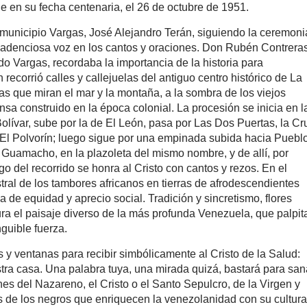
 en su fecha centenaria, el 26 de octubre de 1951.
l municipio Vargas, José Alejandro Terán, siguiendo la ceremoni
cadenciosa voz en los cantos y oraciones. Don Rubén Contreras
o Vargas, recordaba la importancia de la historia para
recorrió calles y callejuelas del antiguo centro histórico de La
as que miran el mar y la montaña, a la sombra de los viejos
nsa construido en la época colonial. La procesión se inicia en l
Bolívar, sube por la de El León, pasa por Las Dos Puertas, la Cr
 El Polvorín; luego sigue por una empinada subida hacia Puebl
Guamacho, en la plazoleta del mismo nombre, y de allí, por
go del recorrido se honra al Cristo con cantos y rezos. En el
al de los tambores africanos en tierras de afrodescendientes
 de equidad y aprecio social. Tradición y sincretismo, flores
ura el paisaje diverso de la más profunda Venezuela, que palpit
guible fuerza.
 ventanas para recibir simbólicamente al Cristo de la Salud:
ra casa. Una palabra tuya, una mirada quizá, bastará para sana
es del Nazareno, el Cristo o el Santo Sepulcro, de la Virgen y
s de los negros que enriquecen la venezolanidad con su cultura