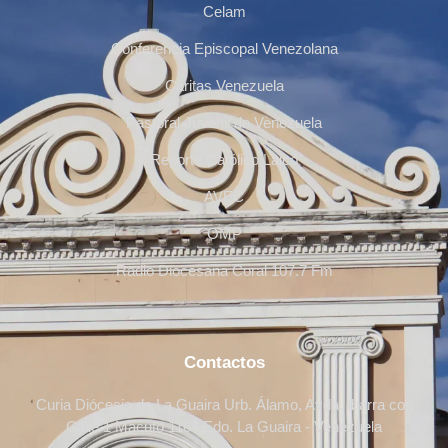
Celam
Conferencia Episcopal Venezolana
Cáritas Venezuela
Pastoral Juvenil de Venezuela
Reporte Católico Laico
AVEC
OMP
Radio Diocesana Coral 107.7 Fm
Contactos
Curia Diócesis de La Guaira Urb. Álamo, Avda. Ibarra con
Calle 1 Macuto 1164 Edo. La Guaira - Venezuela