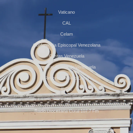
Vaticano
CAL
Celam
Conferencia Episcopal Venezolana
Cáritas Venezuela
Pastoral Juvenil de Venezuela
Reporte Católico Laico
AVEC
OMP
Radio Diocesana Coral 107.7 Fm