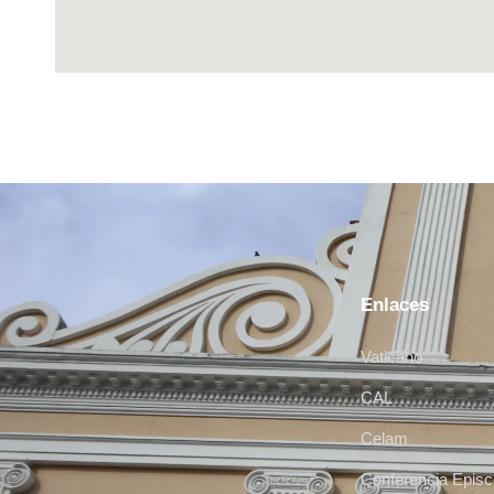
Enlaces
Vaticano
CAL
Celam
Conferencia Episc