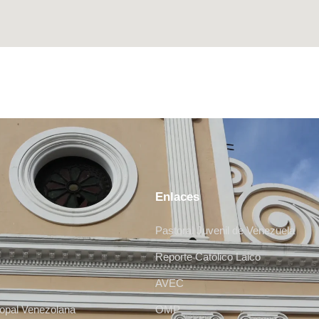
Enlaces
Pastoral Juvenil de Venezuela
Reporte Católico Laico
AVEC
opal Venezolana
OMP