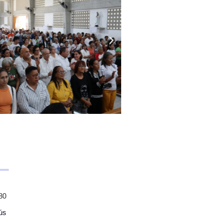
80
ús