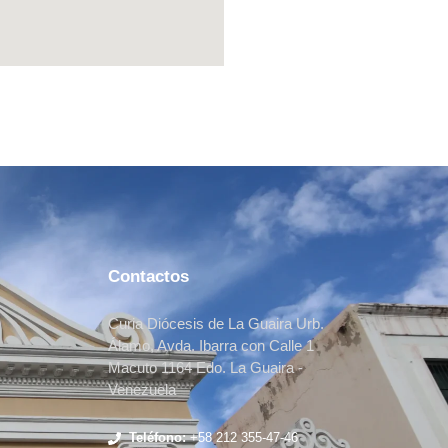
Contactos
Curia Diócesis de La Guaira Urb.
Álamo, Avda. Ibarra con Calle 1
Macuto 1164 Edo. La Guaira -
Venezuela
Teléfono:
+58 212 355-47-46