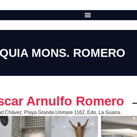
QUIA MONS. ROMERO
car Arnulfo Romero
d Chávez, Playa Grande,Urimare 1162, Edo. La Guaira.