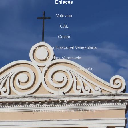
Enlaces
Vaticano
CAL
Celam
Conferencia Episcopal Venezolana
Cáritas Venezuela
Pastoral Juvenil de Venezuela
Reporte Católico Laico
AVEC
OMP
Radio Diocesana Coral 107.7 Fm