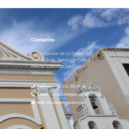
Contactos
Curia Diócesis de La Guaira Urb.
Álamo, Avda. Ibarra con Calle 1
Macuto 1164 Edo. La Guaira -
Venezuela
Teléfono:
+58 212 355-47-46
Email:
diocesisdelaguaira@gmail.com
web:
diocesisdelaguaira.com