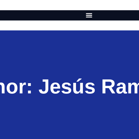
hor:
Jesús Ram