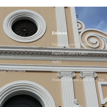
Enlaces
Pastoral Juvenil de Venezuela
Reporte Católico Laico
AVEC
opal Venezolana
OMP
Radio Diocesana Coral 107.7 Fm