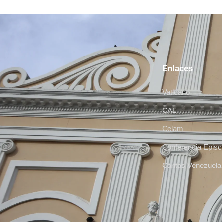
Enlaces
Vaticano
CAL
Celam
Conferencia Episc
Cáritas Venezuela