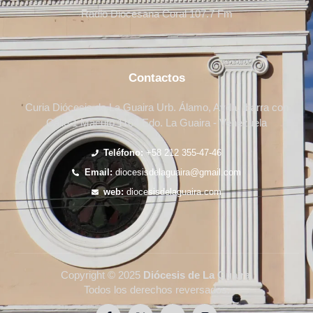
Radio Diocesana Coral 107.7 Fm
Contactos
Curia Diócesis de La Guaira Urb. Álamo, Avda. Ibarra con
Calle 1 Macuto 1164 Edo. La Guaira - Venezuela
Teléfono:
+58 212 355-47-46
Email:
diocesisdelaguaira@gmail.com
web:
diocesisdelaguaira.com
Copyright © 2025
Diócesis de La Guaira
.
Todos los derechos reversados.