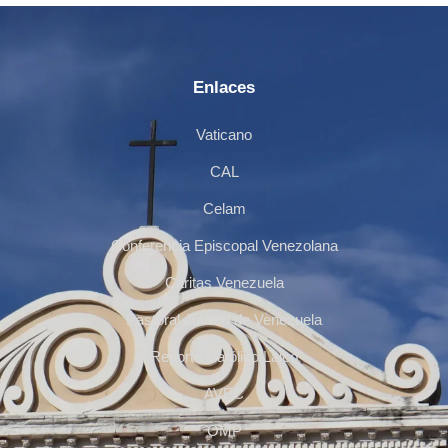
Enlaces
Vaticano
CAL
Celam
Conferencia Episcopal Venezolana
Cáritas Venezuela
Pastoral Juvenil de Venezuela
Reporte Católico Laico
AVEC
OMP