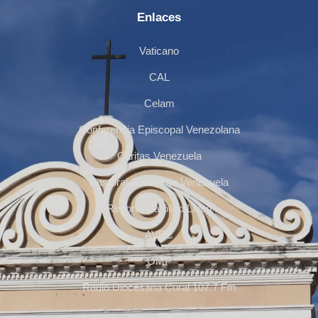
Enlaces
Vaticano
CAL
Celam
Conferencia Episcopal Venezolana
Cáritas Venezuela
Pastoral Juvenil de Venezuela
Reporte Católico Laico
AVEC
OMP
Radio Diocesana Coral 107.7 Fm