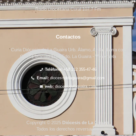
Radio Diocesana Coral 107.7 Fm
Contactos
Curia Diócesis de La Guaira Urb. Álamo, Avda. Ibarra con
Calle 1 Macuto 1164 Edo. La Guaira - Venezuela
Teléfono:
+58 212 355-47-46
Email:
diocesisdelaguaira@gmail.com
web:
diocesisdelaguaira.com
Copyright © 2025
Diócesis de La Guaira
.
Todos los derechos reversados.