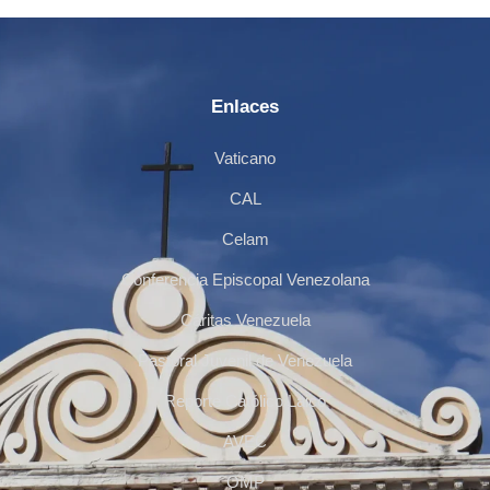
Enlaces
Vaticano
CAL
Celam
Conferencia Episcopal Venezolana
Cáritas Venezuela
Pastoral Juvenil de Venezuela
Reporte Católico Laico
AVEC
OMP