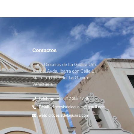
Contactos
Curia Diócesis de La Guaira Urb.
Álamo, Avda. Ibarra con Calle 1
Macuto 1164 Edo. La Guaira -
Venezuela
Teléfono:
+58 212 355-47-46
Email:
diocesisdelaguaira@gmail.com
web:
diocesisdelaguaira.com