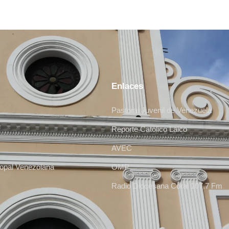
Enlaces
Pastoral Juvenil de Venezuela
Reporte Católico Laico
AVEC
opal Venezolana
OMP
Radio Diocesana Coral 107.7 Fm