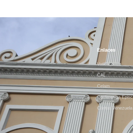
Enlaces
Vaticano
CAL
Celam
Conferencia Episc
Cáritas Venezuela