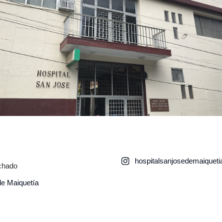
hospitalsanjosedemaiqueti
chado
de Maiquetía